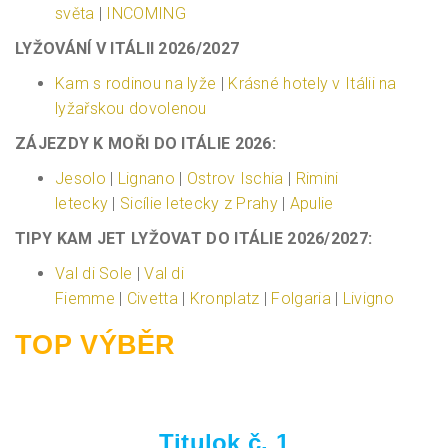
světa
|
INCOMING
LYŽOVÁNÍ V ITÁLII 2026/2027
Kam s rodinou na lyže
|​
Krásné hotely v Itálii na
lyžařskou dovolenou
ZÁJEZDY K MOŘI DO ITÁLIE 2026:
Jesolo
|
Lignano
|
Ostrov Ischia
|
Rimini
letecky
|
Sicílie letecky z Prahy
|
Apulie
TIPY KAM JET LYŽOVAT DO ITÁLIE 2026/2027:
Val di Sole
|
Val di
Fiemme
|
Civetta
|
Kronplatz
|
Folgaria
|
Livigno
TOP VÝBĚR
Titulok č. 1