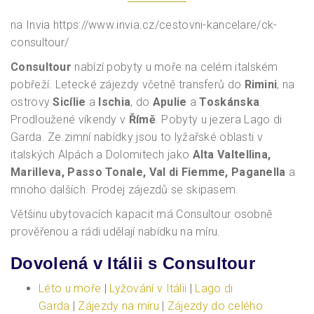
na Invia https://www.invia.cz/cestovni-kancelare/ck-
consultour/
Consultour
nabízí pobyty u moře na celém italském
pobřeží. Letecké zájezdy včetně transferů do
Rimini
, na
ostrovy
Sicílie
a
Ischia
, do
Apulie
a
Toskánska
.
Prodloužené víkendy v
Římě
. Pobyty u jezera Lago di
Garda. Ze zimní nabídky jsou to lyžařské oblasti v
italských Alpách a Dolomitech jako
Alta Valtellina,
Marilleva, Passo Tonale, Val di Fiemme, Paganella
a
mnoho dalších. Prodej zájezdů se skipasem.
Většinu ubytovacích kapacit má Consultour osobně
prověřenou a rádi udělají nabídku na míru.
Dovolená v Itálii s Consultour
Léto u moře
|
Lyžování v Itálii
|
Lago di
Garda
|
Zájezdy na míru
|
Zájezdy do celého