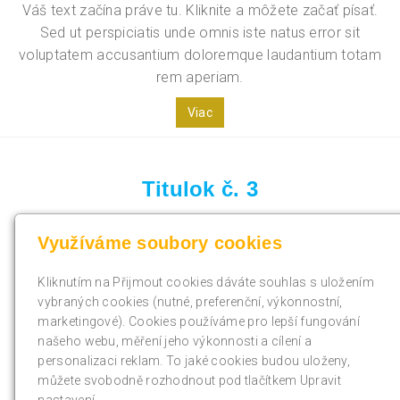
Váš text začína práve tu. Kliknite a môžete začať písať.
Sed ut perspiciatis unde omnis iste natus error sit
voluptatem accusantium doloremque laudantium totam
rem aperiam.
Viac
Titulok č. 3
Váš text začína práve tu. Kliknite a môžete začať písať.
Využíváme soubory cookies
Sed ut perspiciatis unde omnis iste natus error sit
voluptatem accusantium doloremque laudantium totam
Kliknutím na Přijmout cookies dáváte souhlas s uložením
rem aperiam.
vybraných cookies (nutné, preferenční, výkonnostní,
marketingové). Cookies používáme pro lepší fungování
Viac
našeho webu, měření jeho výkonnosti a cílení a
personalizaci reklam. To jaké cookies budou uloženy,
můžete svobodně rozhodnout pod tlačítkem Upravit