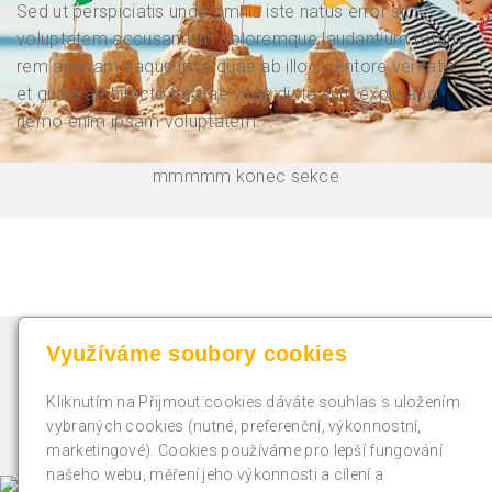
Sed ut perspiciatis unde omnis iste natus error sit
voluptatem accusantium doloremque laudantium totam
rem aperiam eaque ipsa quae ab illo inventore veritatis
et quasi architecto beatae vitae dicta sunt explicabo
nemo enim ipsam voluptatem.
mmmmm konec sekce
Využíváme soubory cookies
Oblíbené odkazy
Kliknutím na Přijmout cookies dáváte souhlas s uložením
Majda-shop.cz
vybraných cookies (nutné, preferenční, výkonnostní,
marketingové). Cookies používáme pro lepší fungování
našeho webu, měření jeho výkonnosti a cílení a