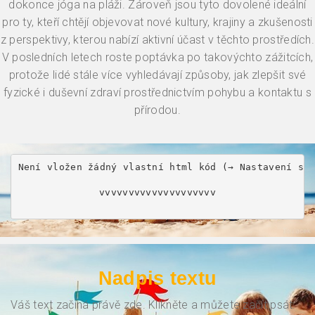
dokonce jóga na pláži. Zároveň jsou tyto dovolené ideální
pro ty, kteří chtějí objevovat nové kultury, krajiny a zkušenosti
z perspektivy, kterou nabízí aktivní účast v těchto prostředích.
V posledních letech roste poptávka po takovýchto zážitcích,
protože lidé stále více vyhledávají způsoby, jak zlepšit své
fyzické i duševní zdraví prostřednictvím pohybu a kontaktu s
přírodou.
Není vložen žádný vlastní html kód (→ Nastavení se
vvvvvvvvvvvvvvvvvvvv
Nadpis textu
Váš text začíná právě zde. Klikněte a můžete začít psát.