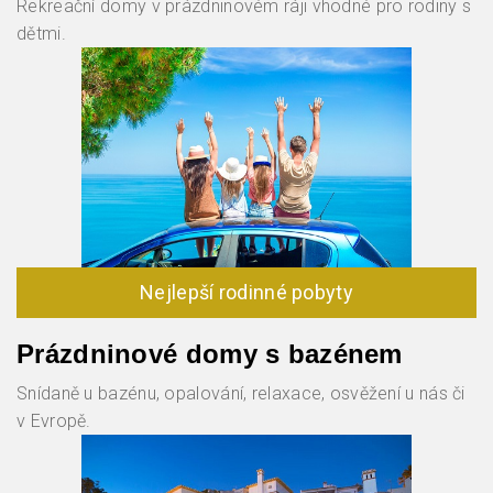
Rekreační domy v prázdninovém ráji vhodné pro rodiny s
dětmi.
Nejlepší rodinné pobyty
Prázdninové domy s bazénem
Snídaně u bazénu, opalování, relaxace, osvěžení u nás či
v Evropě.