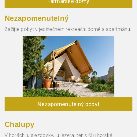
Farmářské domy
Nezapomenutelný
Zažijte pobyt v jedinečném rekreační domě a apartmánu.
Nezapomenutelný pobyt
Chalupy
V horách, u sjezdovky, u jezera, t
enis či u horské