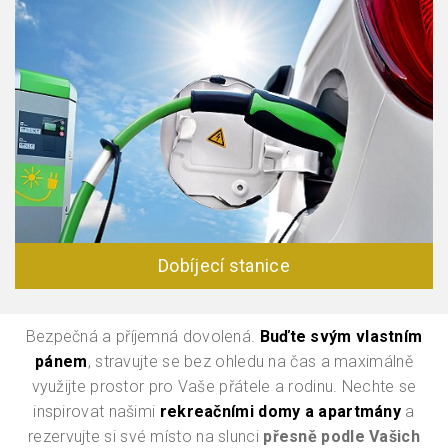
Dobíjecí stanice
Bezpečná a příjemná dovolená.
Buďte svým vlastním
pánem
, stravujte se bez ohledu na čas a maximálně
využijte prostor pro Vaše přátele a rodinu. Nechte se
inspirovat našimi
rekreačními domy a apartmány
a
rezervujte si své místo na slunci
přesně podle Vašich