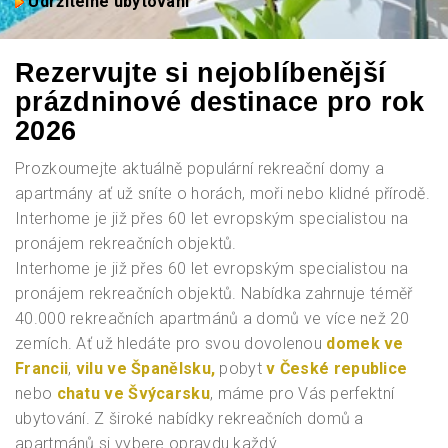
Udržitelné ubytování
Rezervujte si nejoblíbenější
prázdninové destinace pro rok
2026
Prozkoumejte aktuálně populární rekreační domy a
apartmány ať už sníte o horách, moři nebo klidné přírodě.
Interhome je již přes 60 let evropským specialistou na
pronájem rekreačních objektů.
Interhome je již přes 60 let evropským specialistou na
pronájem rekreačních objektů. Nabídka zahrnuje téměř
40.000 rekreačních apartmánů a domů ve více než 20
zemích. Ať už hledáte pro svou dovolenou
domek ve
Francii
,
vilu ve Španělsku,
pobyt
v České republice
nebo
chatu ve Švýcarsku
, máme pro Vás perfektní
ubytování. Z široké nabídky rekreačních domů a
apartmánů si vybere opravdu každý.