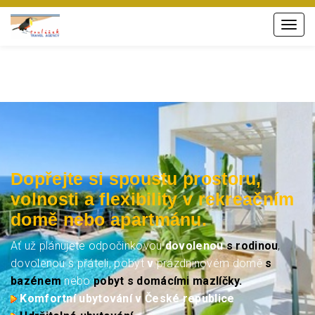
Menu
Dopřejte si spoustu prostoru,
volnosti a flexibility v
rekreačním
domě nebo apartmánu
.
Ať už plánujete odpočinkovou
dovolenou
s rodinou
,
dovolenou s přáteli, pobyt
v
prázdninovém domě
s
bazénem
nebo
pobyt s domácími mazlíčky.
Komfortní ubytování v České republice